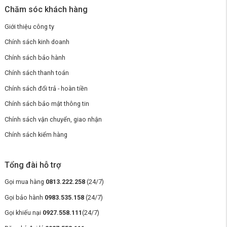
phù hợp với nhiều môi trường và ứng dụng khác nhau. Với thiết kế hiện
Chăm sóc khách hàng
đại, tính năng bảo mật tiên tiến và nền tảng quản lý đám mây, đây là
một giải pháp lý tưởng cho các doanh nghiệp, tổ chức và cá nhân đang
Giới thiệu công ty
tìm kiếm một thiết bị mạng đáng tin cậy. Mặc dù có một số hạn chế
nhỏ, nhưng những ưu điểm mà RG-ES210GS-P mang lại hoàn toàn vượt
Chính sách kinh doanh
trội, đáp ứng tốt các yêu cầu khắt khe của hệ thống mạng hiện đại.
Chính sách bảo hành
Chính sách thanh toán
Chính sách đổi trả - hoàn tiền
Chính sách bảo mật thông tin
Chính sách vận chuyển, giao nhận
Chính sách kiểm hàng
Tổng đài hỗ trợ
Gọi mua hàng
0813.222.258
(24/7)
Gọi bảo hành
0983.535.158
(24/7)
Gọi khiếu nại
0927.558.111
(24/7)