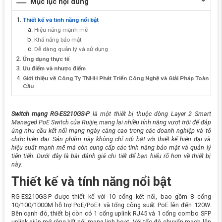
Mục lục nội dung
Thiết kế và tính năng nổi bật
Hiệu năng mạnh mẽ
Khả năng bảo mật
Dễ dàng quản lý và sử dụng
Ứng dụng thực tế
Ưu điểm và nhược điểm
Giới thiệu về Công Ty TNHH Phát Triển Công Nghệ và Giải Pháp Toàn
Cầu
Switch mạng RG-ES210GS-P
là một thiết bị thuộc dòng Layer 2 Smart
Managed PoE Switch của Ruijie, mang lại nhiều tính năng vượt trội để đáp
ứng nhu cầu kết nối mạng ngày càng cao trong các doanh nghiệp và tổ
chức hiện đại. Sản phẩm này không chỉ nổi bật với thiết kế hiện đại và
hiệu suất mạnh mẽ mà còn cung cấp các tính năng bảo mật và quản lý
tiên tiến. Dưới đây là bài đánh giá chi tiết để bạn hiểu rõ hơn về thiết bị
này.
Thiết kế và tính năng nổi bật
RG-ES210GS-P được thiết kế với 10 cổng kết nối, bao gồm 8 cổng
10/100/1000M hỗ trợ PoE/PoE+ và tổng công suất PoE lên đến 120W.
Bên cạnh đó, thiết bị còn có 1 cổng uplink RJ45 và 1 cổng combo SFP
uplink giúp mở rộng kết nối mạng linh hoạt. Với tốc độ chuyển mạch lên