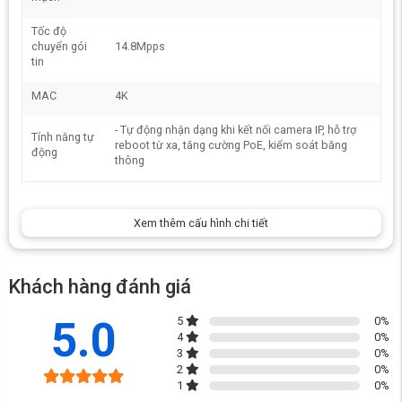
ảo để tăng cường bảo mật và hiệu quả sử dụng tài nguyên mạng. Điều
này đặc biệt hữu ích trong các doanh nghiệp cần phân chia các nhóm
Tốc độ
làm việc khác nhau trên cùng một hệ thống mạng.
chuyển gói
14.8Mpps
tin
MAC
4K
- Tự động nhận dạng khi kết nối camera IP, hỗ trợ
Tính năng tự
reboot từ xa, tăng cường PoE, kiểm soát băng
động
thông
Xem thêm cấu hình chi tiết
Khách hàng đánh giá
5.0
5
0
%
4
0
%
3
0
%
2
0
%
1
0
%