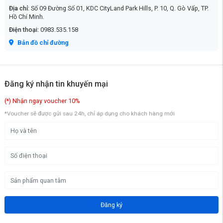
Địa chỉ:
Số 09 Đường Số 01, KDC CityLand Park Hills, P. 10, Q. Gò Vấp, TP.
Hồ Chí Minh.
Điện thoại:
0983.535.158
Bản đồ chỉ đường
Ưu điểm và nhược điểm
Đăng ký nhận tin khuyến mại
Ưu điểm:
Hiệu suất cao với tốc độ chuyển mạch 20Gbps.
(*) Nhận ngay voucher 10%
Hỗ trợ PoE/PoE+ với tổng công suất 120W.
*Voucher sẽ được gửi sau 24h, chỉ áp dụng cho khách hàng mới
Khả năng chống sét lên đến 6KV.
Nền tảng quản lý đám mây Ruijie Cloud miễn phí.
Tính năng bảo mật và quản lý tiên tiến.
Nhược điểm:
Giới hạn số lượng cổng uplink (chỉ có 1 cổng RJ45 và 1 cổng
combo SFP).
Giá thành có thể cao hơn so với các sản phẩm tương tự trên thị
Đăng ký
trường.
RG-ES210GS-P là một thiết bị switch thông minh, mạnh mẽ và linh hoạt,