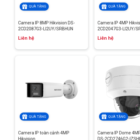
QUÀ TẶNG
QUÀ TẶNG
Camera IP 8MP Hikvision DS-
Camera IP 4MP Hikvis
2CD2087G3-LI2UY/SRBHUN
2CD2047G3-LI2UY/S
Liên hệ
Liên hệ
QUÀ TẶNG
QUÀ TẶNG
Camera IP toàn cảnh 4MP
Camera IP Dome 4MP 
Hikvision ...
DS-2CD2746G2-IZSH