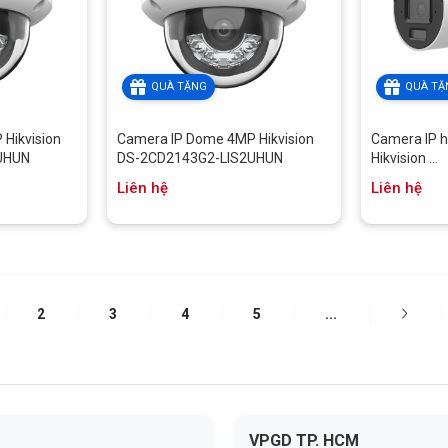
QUÀ TẶNG
QUÀ TẶ
Hikvision
Camera IP Dome 4MP Hikvision
Camera IP 
UHUN
DS-2CD2143G2-LIS2UHUN
Hikvision ...
Liên hệ
Liên hệ
2
3
4
5
...
VPGD TP. HCM