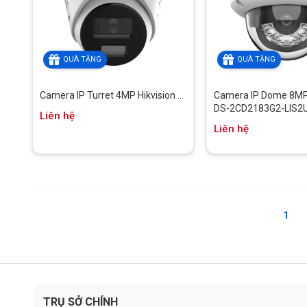
QUÀ TẶNG
QUÀ TẶNG
Camera IP Turret 4MP Hikvision ...
Camera IP Dome 8MP 
DS-2CD2183G2-LIS2
Liên hệ
Liên hệ
1
TRỤ SỞ CHÍNH