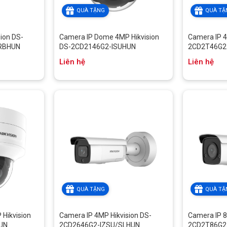
QUÀ TẶNG
QUÀ TẶ
ion DS-
Camera IP Dome 4MP Hikvision
Camera IP 4
RBHUN
DS-2CD2146G2-ISUHUN
2CD2T46G2
Liên hệ
Liên hệ
QUÀ TẶNG
QUÀ TẶ
Hikvision
Camera IP 4MP Hikvision DS-
Camera IP 8
UN
2CD2646G2-IZSU/SLHUN
2CD2T86G2