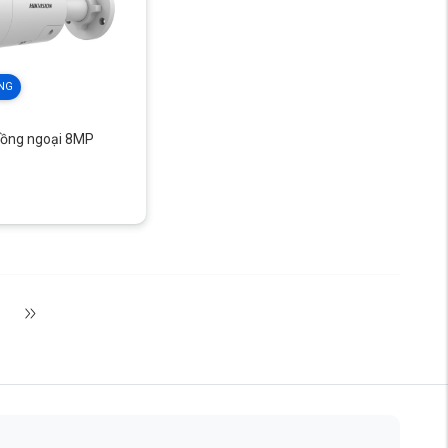
NG
hồng ngoại 8MP