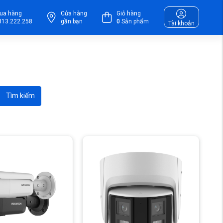
ua hàng
Cửa hàng
Giỏ hàng
813.222.258
gần bạn
0
Sản phẩm
Tài khoản
Tìm kiếm