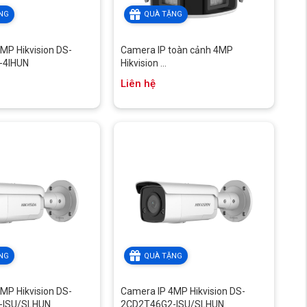
NG
QUÀ TẶNG
MP Hikvision DS-
Camera IP toàn cảnh 4MP
-4IHUN
Hikvision ...
Liên hệ
NG
QUÀ TẶNG
MP Hikvision DS-
Camera IP 4MP Hikvision DS-
-ISU/SLHUN
2CD2T46G2-ISU/SLHUN