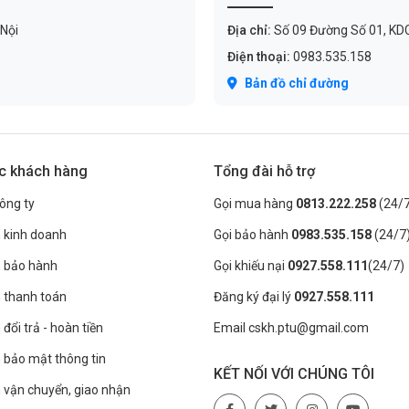
 Nội
Địa chỉ:
Số 09 Đường Số 01, KDC C
Điện thoại:
0983.535.158
Bản đồ chỉ đường
c khách hàng
Tổng đài hỗ trợ
công ty
Gọi mua hàng
0813.222.258
(24/7
 kinh doanh
Gọi bảo hành
0983.535.158
(24/7
h bảo hành
Gọi khiếu nại
0927.558.111
(24/7)
 thanh toán
Đăng ký đại lý
0927.558.111
đổi trả - hoàn tiền
Email cskh.ptu@gmail.com
 bảo mật thông tin
KẾT NỐI VỚI CHÚNG TÔI
 vận chuyển, giao nhận