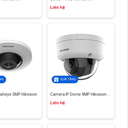
Liên hệ
NG
QUÀ TẶNG
isheye 5MP Hikvision
Camera IP Dome 4MP Hikvision ...
Liên hệ