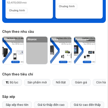
12,470,000
VND
Chuông hình
Chuông hình
Chọn theo nhu cầu
Hikvision
Akuvox
Ezviz
Panasonic
Chọn theo tiêu chí
Bộ lọc
Sản phẩm mới
Nổi Bật
Giảm giá
Còn hàn
Sắp xếp
Sắp xếp theo tên
Giá từ thấp đến cao
Giá từ cao đến thấp