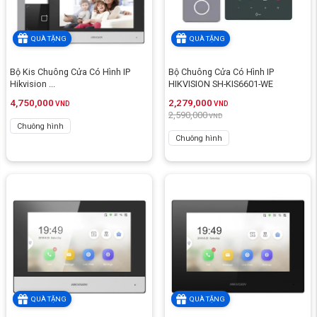
QUÀ TẶNG
QUÀ TẶNG
Bộ Kis Chuông Cửa Có Hình IP
Bộ Chuông Cửa Có Hình IP
Hikvision ...
HIKVISION SH-KIS6601-WE
4,750,000
2,279,000
VND
VND
2,590,000
VND
Chuông hình
Chuông hình
QUÀ TẶNG
QUÀ TẶNG