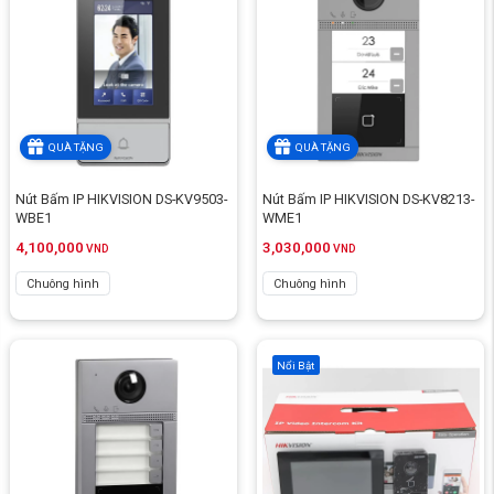
QUÀ TẶNG
QUÀ TẶNG
Nút Bấm IP HIKVISION DS-KV9503-
Nút Bấm IP HIKVISION DS-KV8213-
WBE1
WME1
4,100,000
3,030,000
VND
VND
Chuông hình
Chuông hình
Nổi Bật