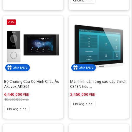
Chuông hình
-39%
QUÀ TẶNG
QUÀ TẶNG
Bộ Chuông Cửa Có Hình Châu Âu
Màn hình cảm ứng cao cấp 7 inch
Akuvox AKIS61
C313N tiêu ...
6,440,000
2,450,000
VND
VND
10,550,000
VND
Chuông hình
Chuông hình