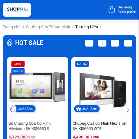
Giỏ hàng
0
Sản phẩm
Trang chủ
Chuông Cửa Thông Minh
Thương Hiệu
HOT SALE
|
|
|
|
-49%
Nổi Bật
Nổi Bật
QUÀ TẶNG
QUÀ TẶNG
Bộ Chuông Cửa Có Hình
Chuông Cửa Có Hình Hikvision
B
Hikvision SH-KIS9650-S
SH-KIS6650-WTE
H
6,329,000
4,490,000
3
VND
VND