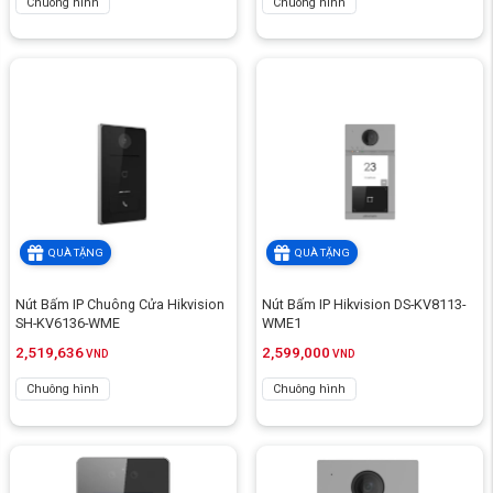
Chuông hình
Chuông hình
QUÀ TẶNG
QUÀ TẶNG
Nút Bấm IP Chuông Cửa Hikvision
Nút Bấm IP Hikvision DS-KV8113-
SH-KV6136-WME
WME1
2,519,636
2,599,000
VND
VND
Chuông hình
Chuông hình