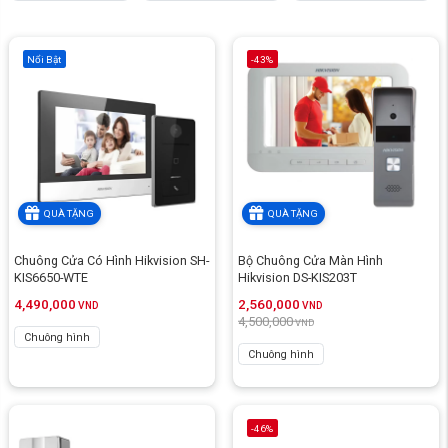
Nổi Bật
-43%
QUÀ TẶNG
QUÀ TẶNG
Chuông Cửa Có Hình Hikvision SH-
Bộ Chuông Cửa Màn Hình
KIS6650-WTE
Hikvision DS-KIS203T
4,490,000
2,560,000
VND
VND
4,500,000
VND
Chuông hình
Chuông hình
-46%