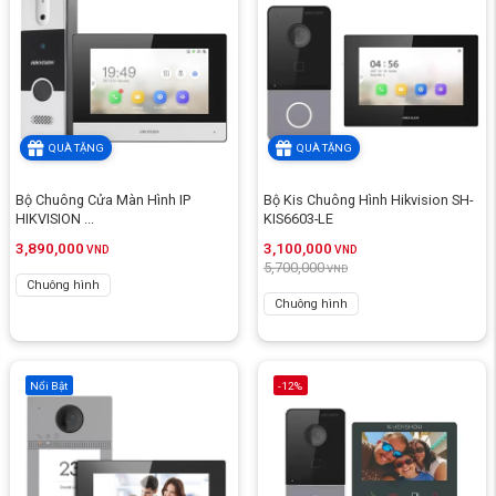
QUÀ TẶNG
QUÀ TẶNG
Bộ Chuông Cửa Màn Hình IP
Bộ Kis Chuông Hình Hikvision SH-
HIKVISION ...
KIS6603-LE
3,890,000
3,100,000
VND
VND
5,700,000
VND
Chuông hình
Chuông hình
Nổi Bật
-12%