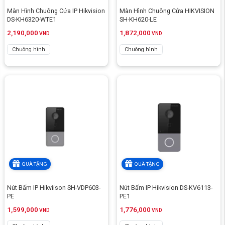
Màn Hình Chuông Cửa IP Hikvision
Màn Hình Chuông Cửa HIKVISION
DS-KH6320-WTE1
SH-KH620-LE
2,190,000
1,872,000
VND
VND
Chuông hình
Chuông hình
QUÀ TẶNG
QUÀ TẶNG
Nút Bấm IP Hikviison SH-VDP603-
Nút Bấm IP Hikvision DS-KV6113-
PE
PE1
1,599,000
1,776,000
VND
VND