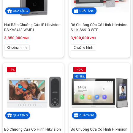
QUÀ TẶNG
QUÀ TẶNG
Nút Bấm Chuông Cửa IP Hikvision
Bộ Chuông Cửa Có Hình Hikvision
DS-KV8413-WME1
SH-KIS6613-WTE
3,850,000
3,900,000
VND
VND
Chuông hình
Chuông hình
-17%
-49%
Nổi Bật
QUÀ TẶNG
QUÀ TẶNG
Bộ Chuông Cửa Có Hình Hikvision
Bộ Chuông Cửa Có Hình Hikvision