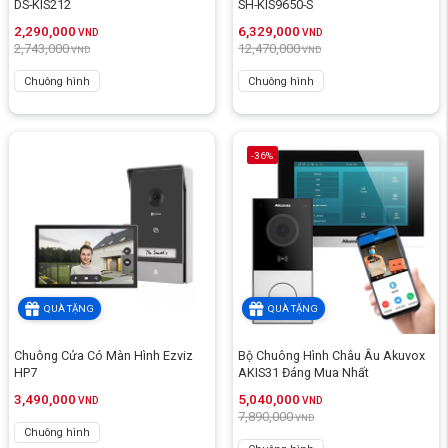
DS-KIS212
SH-KIS9650-S
2,290,000
6,329,000
VND
VND
2,743,000
12,470,000
VND
VND
Chuông hình
Chuông hình
-36%
QUÀ TẶNG
QUÀ TẶNG
Chuông Cửa Có Màn Hình Ezviz
Bộ Chuông Hình Châu Âu Akuvox
HP7
AKIS31 Đáng Mua Nhất
3,490,000
5,040,000
VND
VND
7,890,000
VND
Chuông hình