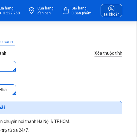
ua hàng
Cửa hàng
Giỏ hàng
813.222.258
gần bạn
0
Sản phẩm
Tài khoản
o sánh
Xóa thuộc tính
ành:
g
 Nhà
ãi
ận chuyển nội thành Hà Nội & TP.HCM.
 trợ từ xa 24/7.