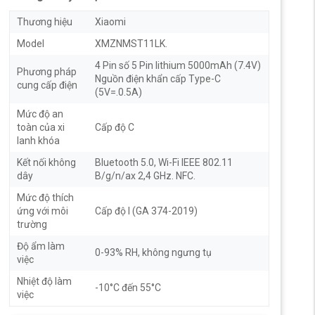
Thương hiệu
Xiaomi
Model
XMZNMST11LK.
4 Pin số 5 Pin lithium 5000mAh (7.4V)
Phương pháp
Nguồn điện khẩn cấp Type-C
cung cấp điện
(5V=.0.5A)
Mức độ an
toàn của xi
Cấp độ C
lanh khóa
Kết nối không
Bluetooth 5.0, Wi-Fi IEEE 802.11
dây
B/g/n/ax 2,4 GHz. NFC.
Mức độ thích
ứng với môi
Cấp độ I (GA 374-2019)
trường
Độ ẩm làm
0-93% RH, không ngưng tụ
việc
Nhiệt độ làm
-10°C đến 55°C
việc