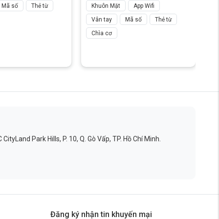
Mã số
Thẻ từ
Khuôn Mặt
App Wifi
T
Vân tay
Mã số
Thẻ từ
Chìa cơ
ityLand Park Hills, P. 10, Q. Gò Vấp, TP. Hồ Chí Minh.
Đăng ký nhận tin khuyến mại