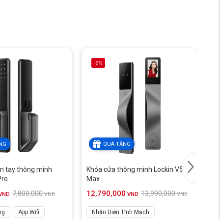
-9%
NG
QUÀ TẶNG
n tay thông minh
Khóa cửa thông minh Lockin V5
Kh
Pro
Max
Lo
12,790,000
3,
7,800,000
13,990,000
VND
VND
VND
VND
ng
App Wifi
Nhận Diện Tĩnh Mạch
A