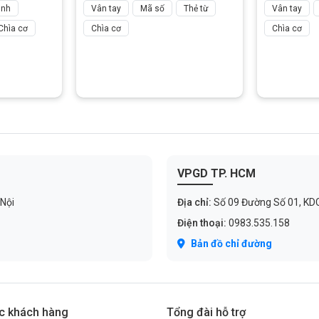
ình
Vân tay
Mã số
Thẻ từ
Vân tay
Chìa cơ
Chìa cơ
Chìa cơ
VPGD TP. HCM
 Nội
Địa chỉ:
Số 09 Đường Số 01, KDC C
Điện thoại:
0983.535.158
Bản đồ chỉ đường
c khách hàng
Tổng đài hỗ trợ