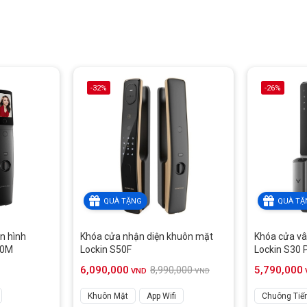
-32%
-26%
QUÀ TẶNG
QUÀ TẶ
n hình
Khóa cửa nhận diện khuôn mặt
Khóa cửa vâ
50M
Lockin S50F
Lockin S30 
6,090,000
5,790,000
8,990,000
VND
VND
Khuôn Mặt
App Wifi
Chuông Tiế