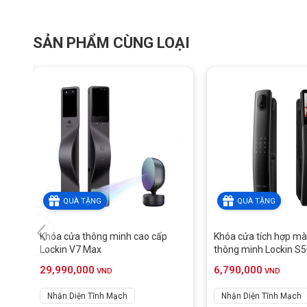
Chìa khoá cơ khẩn cấp
Thẻ NFC
Điện thoại thông minh Xiaomi
SẢN PHẨM CÙNG LOẠI
Đồng hồ Xiaomi
Vòng tay
QUÀ TẶNG
QUÀ TẶNG
Khóa cửa thông minh cao cấp
Khóa cửa tích hợp mà
Lockin V7 Max
thông minh Lockin S
29,990,000
6,790,000
VND
VND
Nhận Diện Tĩnh Mạch
Nhận Diện Tĩnh Mạch