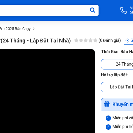
M
0
Pro 2025 Bán Chạy
y
(24 Tháng - Lắp Đặt Tại Nhà)
(
0
Đánh giá)
S
Thời Gian Bảo H
24 Thán
Hỗ trợ lắp đặt:
Lắp Đặt Tại
Khuyến m
Miễn phí v
Miễn phí hỗ