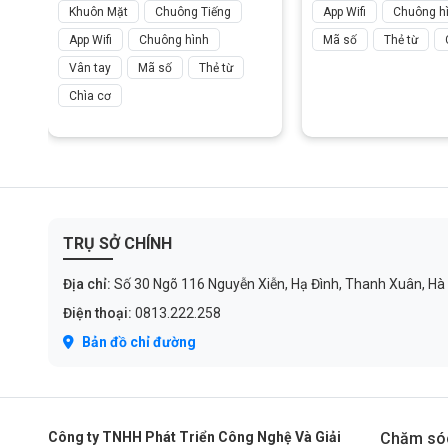
Khuôn Mặt
Chuông Tiếng
App Wifi
Chuông h
App Wifi
Chuông hình
Mã số
Thẻ từ
Vân tay
Mã số
Thẻ từ
Chìa cơ
TRỤ SỞ CHÍNH
Địa chỉ:
Số 30 Ngõ 116 Nguyễn Xiễn, Hạ Đình, Thanh Xuân, Hà
Điện thoại:
0813.222.258
Bản đồ chỉ đường
Công ty TNHH Phát Triển Công Nghệ Và Giải
Chăm só