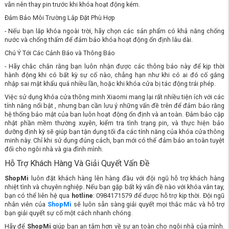
vẫn nên thay pin trước khi khóa hoạt động kém.
Đảm Bảo Môi Trường Lắp Đặt Phù Hợp
- Nếu bạn lắp khóa ngoài trời, hãy chọn các sản phẩm có khả năng chống
nước và chống thấm để đảm bảo khóa hoạt động ổn định lâu dài.
Chú Ý Tới Các Cảnh Báo và Thông Báo
- Hãy chắc chắn rằng bạn luôn nhận được các thông báo này để kịp thời
hành động khi có bất kỳ sự cố nào, chẳng hạn như khi có ai đó cố gắng
nhập sai mật khẩu quá nhiều lần, hoặc khi khóa cửa bị tác động trái phép.
Việc sử dụng khóa cửa thông minh Xiaomi mang lại rất nhiều tiện ích với các
tính năng nổi bật , nhưng bạn cần lưu ý những vấn đề trên để đảm bảo rằng
hệ thống bảo mật của bạn luôn hoạt động ổn định và an toàn. Đảm bảo cập
nhật phần mềm thường xuyên, kiểm tra tình trạng pin, và thực hiện bảo
dưỡng định kỳ sẽ giúp bạn tận dụng tối đa các tính năng của khóa cửa thông
minh này. Chỉ khi sử dụng đúng cách, bạn mới có thể đảm bảo an toàn tuyệt
đối cho ngôi nhà và gia đình mình.
Hỗ Trợ Khách Hàng Và Giải Quyết Vấn Đề
ShopMi
luôn đặt khách hàng lên hàng đầu với đội ngũ hỗ trợ khách hàng
nhiệt tình và chuyên nghiệp. Nếu bạn gặp bất kỳ vấn đề nào với khóa vân tay,
bạn có thể liên hệ qua
hotline
: 0984171579 để được hỗ trợ kịp thời. Đội ngũ
nhân viên của
ShopMi
sẽ luôn sẵn sàng giải quyết mọi thắc mắc và hỗ trợ
bạn giải quyết sự cố một cách nhanh chóng.
Hãy để
ShopMi
giúp bạn an tâm hơn về sự an toàn cho ngôi nhà của mình.