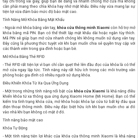
tay chỉ trong vài giây, giúp bạn dễ dàng và nhanh chóng mở cửa mà không
cần phải mang theo chìa khóa hay nhớ mật khẩu. Điều này vừa mang lại sự
tiện lợi vừa đảm bảo mức độ bảo mật cao.
Tính Năng Mở Khóa Bằng Mật Khẩu
- Ngoài mở khóa bằng vân tay,
khóa cửa thông minh Xiaomi
còn hỗ trợ mở
khóa bằng mã PIN. Bạn có thể thiết lập mật khẩu dài hoặc ngắn tùy thích.
Mã PIN sẽ giúp bạn mở cửa nhanh chóng khi không muốn sử dụng vân tay.
Đây cũng là phương thức tuyệt vời khi bạn muốn chia sẻ quyền truy cập với
các thành viên trong gia đình hoặc bạn bè.
Mở Khóa Bằng Thẻ RFID
- Thẻ RFID rất tiện lợi vì bạn chỉ cần quẹt thẻ lên đầu đọc của khóa là có thể
mở cửa ngay lập tức. Tính năng này rất hữu ích trong các môi trường văn
phòng hoặc gia đình có nhiều người sử dụng khóa.
Điều Khiển Khóa Từ Xa Qua Ứng Dụng
- Một trong những tính năng nổi bật của
khóa cửa Xiaomi
là khả năng điều
khiển khóa từ xa thông qua ứng dụng Xiaomi Home (Mi Home). Bạn có thể
kiểm tra tình trạng khóa cửa, mở khóa hoặc khóa lại cửa từ bất kỳ đâu qua
điện thoại thông minh. Điều này đặc biệt hữu ích khi bạn muốn cho ai đó
vào nhà khi bạn không có mặt ở đó.
Tính năng bảo mật cao
Khóa Tự Động
- Một tính năng tiện lợi khác của khóa cửa thông minh Xiaomi là khả năng