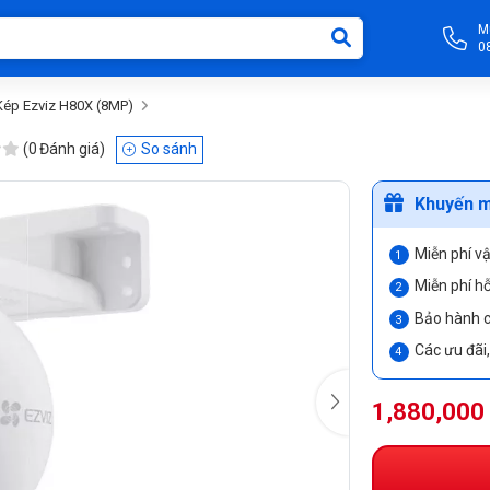
M
0
Kép Ezviz H80X (8MP)
(
0
Đánh giá)
So sánh
Khuyến m
Miễn phí v
Miễn phí hỗ
Bảo hành c
Các ưu đãi
1,880,000