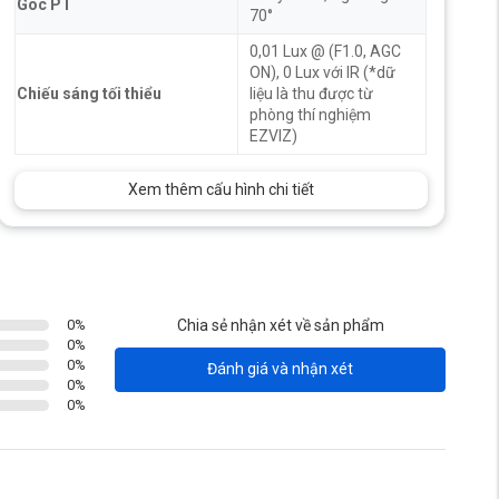
Góc PT
70°
0,01 Lux @ (F1.0, AGC
ON), 0 Lux với IR (*dữ
Chiếu sáng tối thiểu
liệu là thu được từ
phòng thí nghiệm
EZVIZ)
Xem thêm cấu hình chi tiết
0
%
Chia sẻ nhận xét về sản phẩm
0
%
0
%
Đánh giá và nhận xét
0
%
0
%