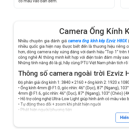
có màu vào ban đêm.
Camera Ống Kính K
Nhiều chuyên gia đánh giá
camera ống kính kép Ezviz H80X
(
nhiều quốc gia hiện nay. Được biết đến là thương hiệu riêng 
hơn, dòng camera này xứng đáng với danh hiệu “Top 1” trên t
công nghê AI thông minh kết hợp với điện toán đám mây sao 
Những tính năng đó là gì, hãy cùng PTU Việt Nam phân tích rõ 
Thông số camera ngoài trời Ezvi
Độ phân giải ống kính 1: 3840 × 2160 + ống kính 2: 1920 x 108
• Ống kính 4mm @ F1.0, góc nhìn: 46° (Dọc), 87° (Ngang), 103
4mm @ F1.6, góc nhìn: 46° (Dọc), 87° (Ngang), 103° (Chéo) (4
• Hỗ trợ công nghệ Ultra-Low Light giúp hình ảnh có màu vào
• Tự động theo dõi + zoom khi phát hiện người
• Phát hiện người/phương tiện
•Góc quay ngang 340 độ , góc xoay dọc 70 độ
Hiển
•Hỗ trợ 3D DNR , ICR, DWDR
•Chuấn nén H265/H.264