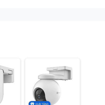
Ezviz H80X
ng kính thông minh, nhạy bén với cường độ ánh sáng, bóng tối của
 công nghệ ColorFULL do EZVIZ độc quyền và độ phân giải 4K sắc
ảnh vật chi tiết sống động trong không gian tối. Được thiết kế khả
 hoạt động, tuần tra các khu vực quan trọng và tự động kích hoạt
QUÀ TẶNG