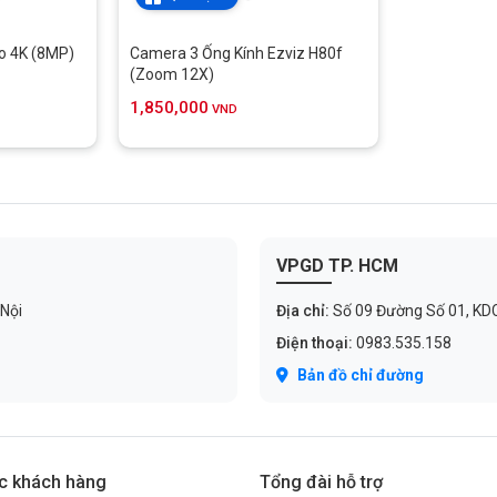
o 4K (8MP)
Camera 3 Ống Kính Ezviz H80f
(Zoom 12X)
1,850,000
VND
 4K thế hệ mới Ezviz H80x
VPGD TP. HCM
ài trời của bạn. Với độ phân giải 4K sống động,
Ezviz H80x
đảm
 Nội
Địa chỉ:
Số 09 Đường Số 01, KDC C
ìn thấy khuôn mặt của chú chó cưng ngay cả từ xa. Kết hợp với chức
Điện thoại:
0983.535.158
60 độ, mang lại sự yên tâm lâu dài.
Bản đồ chỉ đường
c khách hàng
Tổng đài hỗ trợ