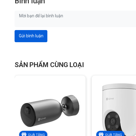
Bình luận
Gửi bình luận
Màu sắc. Nhạy bén. Cảnh giác với 
Khám phá camera an ninh ngoài trời tiên tiến tích hợp hai ố
môi trường, giúp ghi lại những khoảnh khắc quan trọng. Với
nét, H80x Dual không cần bất kỳ đèn spotlight vẫn ghi hình c
SẢN PHẨM CÙNG LOẠI
năng xoay và nghiêng linh hoạt, camera tự động theo dõi các
cảnh báo tức thì, mang đến sự an tâm tuyệt đối.
QUÀ TẶNG
QUÀ TẶNG