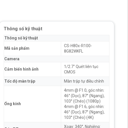
Thông số kỹ thuật
Thông số kỹ thuật
CS-H80x-R100-
Mã sản phẩm
8G82WKFL
Camera
1/2.7" Quét liên tục
Cảm biến hình ảnh
CMOS
Tốc độ màn trập
Màn trập tự điều chỉnh
4mm @ F1.0, góc nhìn:
46° (Dọc), 87° (Ngang),
103° (Chéo) (1080p)
Ống kính
4mm @ F1.6, góc nhìn:
46° (Dọc), 87° (Ngang),
103° (Chéo) (4K)
Xoay: 340°, Nghiêng: