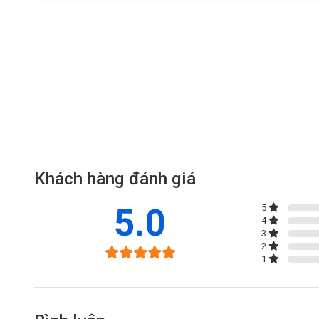
•Hỗ trợ thẻ nhớ lên đến 512GB
•Hỗ trợ cảnh báo bằng còi và đèn chớp
•Hỗ trợ 3 chế độ hoạt động: màu ban đêm, hồng ngoại ban đ
•Hỗ trợ mic và loa, đàm thoại 2 chiều thời gian thực
•Hồng ngoại 30m, đèn trợ sáng 30m
•Hỗ trợ WiFi , IEEE802.11b, 802.11g, 802.11n , tần số 2.4GH
•Hỗ trợ WiFi + cài đặt WiFi thông minh với phần mềm EZVIZ – quá 
•Tiêu chuẩn IP65
Khách hàng đánh giá
5.0
5
4
3
2
1