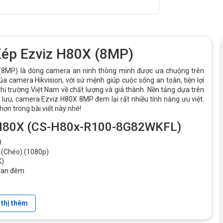
ép Ezviz H80X (8MP)
8MP) là dòng camera an ninh thông minh được ưa chuộng trên
của camera Hikvision, với sứ mệnh giúp cuộc sống an toàn, tiện lợi
hị trường Việt Nam về chất lượng và giá thành. Nền tảng dựa trên
lưu, camera Ezviz H80X 8MP đem lại rất nhiều tính năng ưu việt.
hơn trong bài viết này nhé!
z H80X (CS-H80x-R100-8G82WKFL)
0
° (Chéo) (1080p)
K)
 ban đêm
 thị thêm