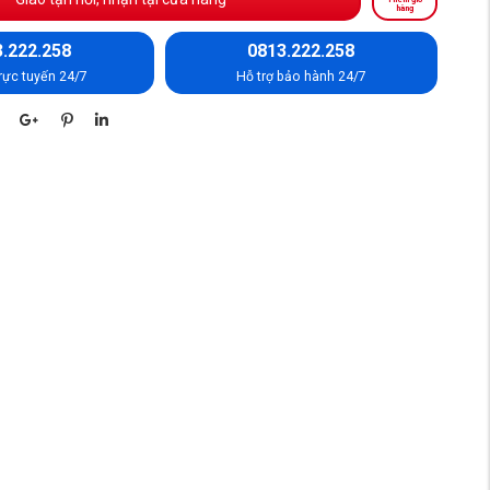
hàng
.222.258
0813.222.258
rực tuyến 24/7
Hỗ trợ bảo hành 24/7