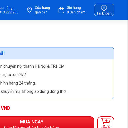
ua hàng
Cửa hàng
Giỏ hàng
813.222.258
gần bạn
0
Sản phẩm
Tài khoản
ãi
ận chuyển nội thành Hà Nội & TP.HCM.
 trợ từ xa 24/7.
hính hãng 24 tháng.
, khuyến mại không áp dụng đồng thời.
VND
MUA NGAY
Giao tận nơi, nhận tại cửa hàng
Thêm giỏ